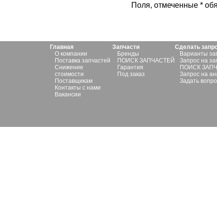
Поля, отмеченные * об
Главная
Запчасти
Сделать запр
О компании
Бренды
Варианты за
Поставка запчастей
ПОИСК ЗАПЧАСТЕЙ
Запрос на за
Снижение
Гарантия
ПОИСК ЗАП
стоимости
Под заказ
Запрос на ан
Поставщикам
Задать вопро
Контакты с нами
Вакансии