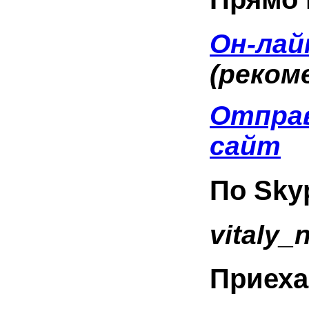
Он-л
(реком
Отправ
сайт
По Sky
vitaly_
Приеха