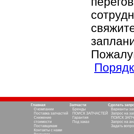
перего
сотрудн
свяжите
заплани
Пожалуй
Порядк
Главная
Запчасти
Сделать запр
О компании
Бренды
Варианты за
Поставка запчастей
ПОИСК ЗАПЧАСТЕЙ
Запрос на за
Снижение
Гарантия
ПОИСК ЗАП
стоимости
Под заказ
Запрос на ан
Поставщикам
Задать вопро
Контакты с нами