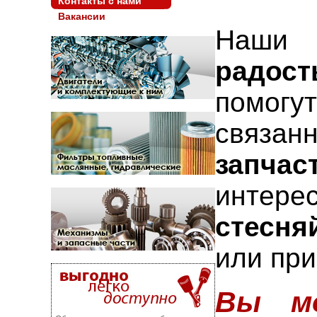
Контакты с нами
Вакансии
Наш
радост
помогу
свя
запчас
интере
стесня
или при
Вы мо