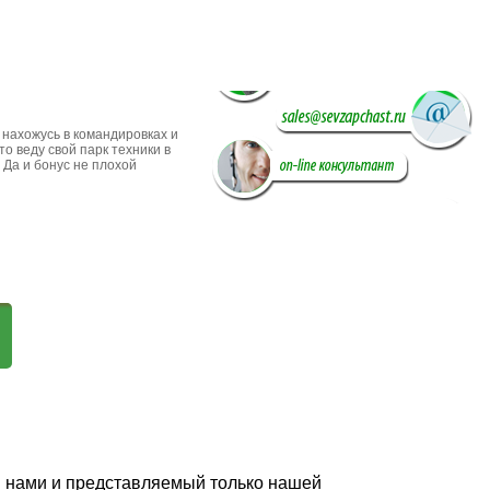
добавить в избранное
 нахожусь в командировках и
о веду свой парк техники в
 Да и бонус не плохой
й нами и представляемый только нашей