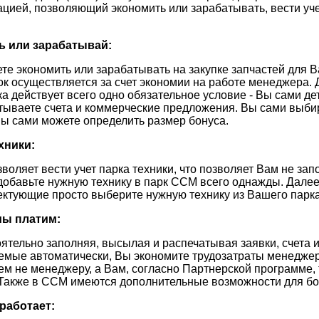
ацией, позволяющий экономить или зарабатывать, вести учет
ь или зарабатывай:
те экономить или зарабатывать на закупке запчастей для 
ок осуществляется за счет экономии на работе менеджера. 
ка действует всего одно обязательное условие - Вы сами де
тываете счета и коммерческие предложения. Вы сами выбир
Вы сами можете определить размер бонуса.
хники:
оляет вести учет парка техники, что позволяет Вам не зап
добавьте нужную технику в парк ССМ всего однажды. Далее
ектующие просто выберите нужную технику из Вашего парк
мы платим:
ятельно заполняя, высылая и распечатывая заявки, счета 
емые автоматически, Вы экономите трудозатраты менеджера
ем не менеджеру, а Вам, согласно Партнерской программе, 
 Также в ССМ имеются дополнительные возможности для бо
 работает: