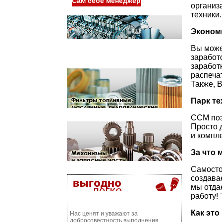
Сам себе менеджер
организ
техники.
Эконом
Вы може
заработ
заработ
распеча
Также, 
Парк те
ССМ позв
Просто 
и компл
За что 
Самосто
создава
мы отда
работу!
Как это
Нас ценят и уважают за
добросовестность выполнения