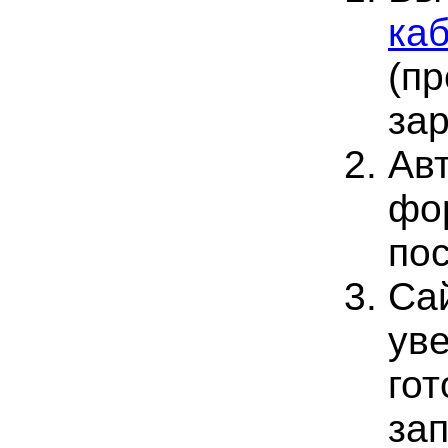
ка
(п
за
Ав
фо
пос
Са
ув
го
зап