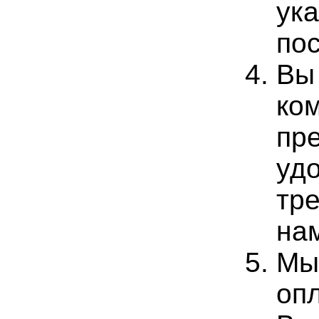
ук
пос
Вы
ко
пр
уд
тр
нам
Мы
оп