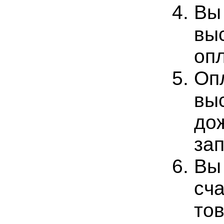
Вы
выс
опл
Оп
вы
до
зап
Вы
сч
тов