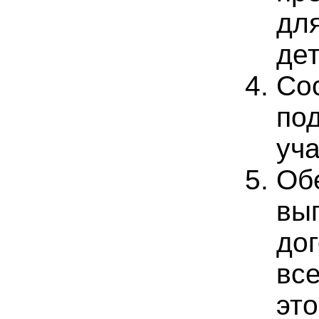
дл
де
Со
по
уча
Об
вы
до
вс
это