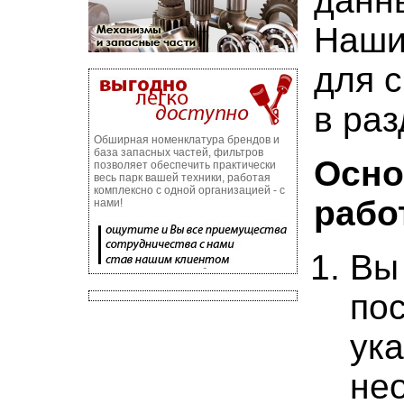
данны
Наши
для 
в раз
Обширная номенклатура брендов и
база запасных частей, фильтров
Осно
позволяет обеспечить практически
весь парк вашей техники, работая
комплексно с одной организацией - с
рабо
нами!
Вы
пос
ук
не