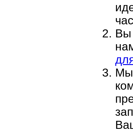
ид
час
Вы
на
дл
Мы
ко
пр
за
Ва