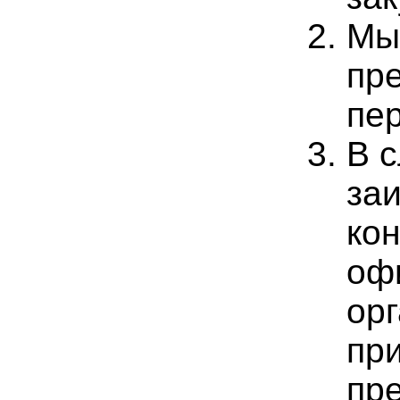
Мы
пр
пе
В 
за
ко
оф
ор
пр
пре