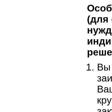
Особ
(для
нужд
инди
реше
Вы
за
Ва
кр
зак