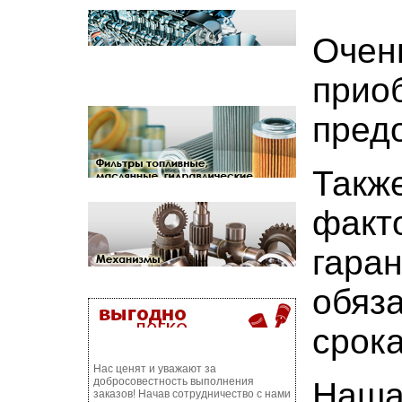
Очен
прио
пред
Такж
факт
гара
обяза
срока
Нас ценят и уважают за
добросовестность выполнения
Наша
заказов! Начав сотрудничество с нами