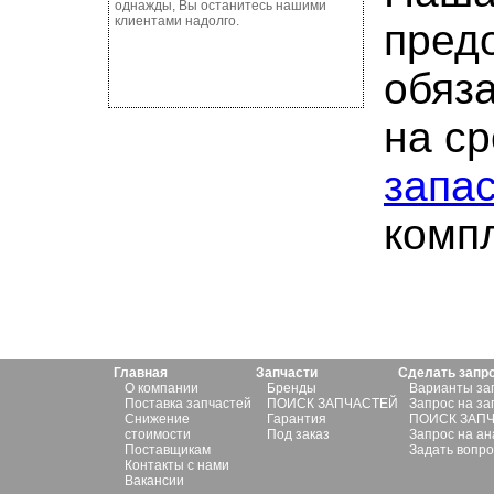
однажды, Вы останитесь нашими
клиентами надолго.
пред
обяза
на ср
запа
комп
Главная
Запчасти
Сделать запр
О компании
Бренды
Варианты за
Поставка запчастей
ПОИСК ЗАПЧАСТЕЙ
Запрос на за
Снижение
Гарантия
ПОИСК ЗАП
стоимости
Под заказ
Запрос на ан
Поставщикам
Задать вопро
Контакты с нами
Вакансии