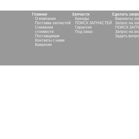
Главная
Запчасти
Сделать запр
О компании
Бренды
Варианты за
Поставка запчастей
ПОИСК ЗАПЧАСТЕЙ
Запрос на за
Снижение
Гарантия
ПОИСК ЗАП
стоимости
Под заказ
Запрос на ан
Поставщикам
Задать вопро
Контакты с нами
Вакансии