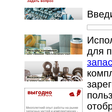
Задать вопрос
Введ
Испо
для 
запа
комп
заре
польз
отоб
Многолетний опыт работы на рынке
запасных частей и комплектующих -