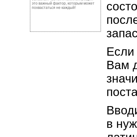
сост
это важный фактор, которым может
похвастаться не каждый!
посл
запа
Если 
Вам д
знач
поста
Ввод
в ну