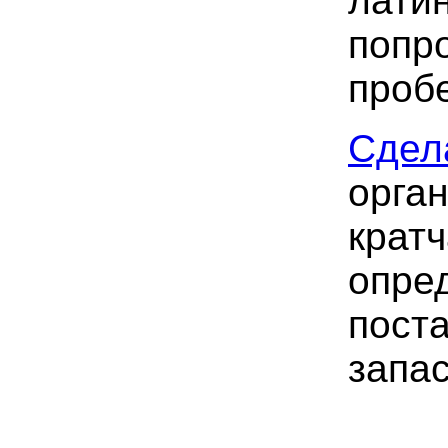
лати
попр
пробе
Сдел
орга
крат
опре
пост
запас