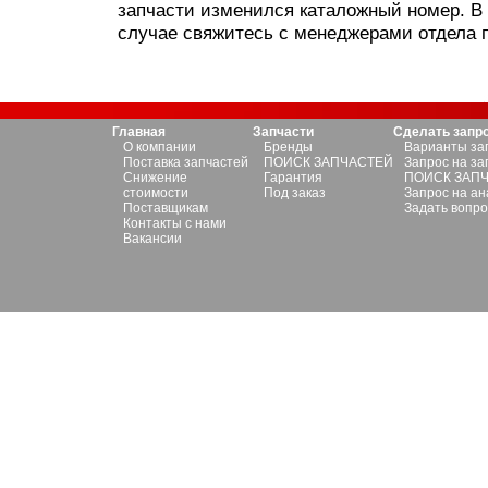
запчасти изменился каталожный номер. В
случае свяжитесь с менеджерами отдела 
Главная
Запчасти
Сделать запр
О компании
Бренды
Варианты за
Поставка запчастей
ПОИСК ЗАПЧАСТЕЙ
Запрос на за
Снижение
Гарантия
ПОИСК ЗАП
стоимости
Под заказ
Запрос на ан
Поставщикам
Задать вопро
Контакты с нами
Вакансии