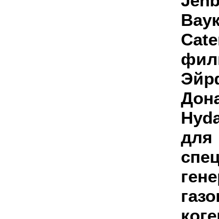
Jen
Вау
Cat
фил
Эйрф
Дон
Hyda
для
сп
ген
г
ког