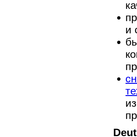
ка
п
и 
б
к
п
с
те
и
п
Deut