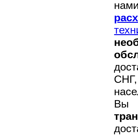
на
рас
техн
нео
обс
дос
СН
насе
В
тра
дост