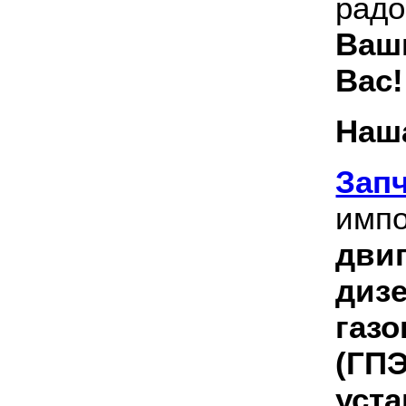
рад
Ваш
Вас!
Наш
Зап
имп
дви
диз
газ
(ГП
уст