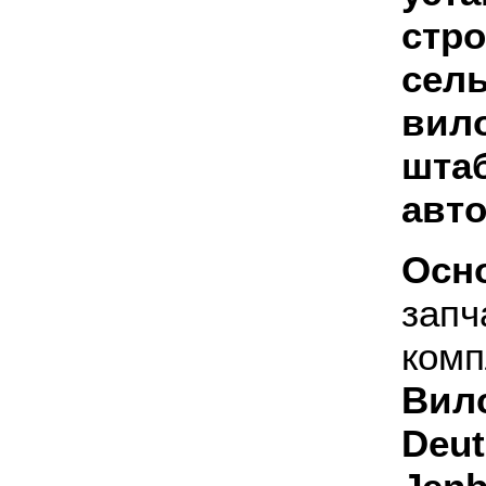
стр
сел
вил
шта
авт
Осн
за
ком
Вил
De