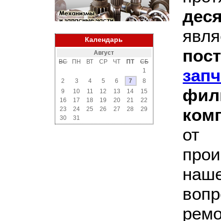
дес
явл
Календарь
пос
Август
ВС
ПН
ВТ
СР
ЧТ
ПТ
СБ
запч
1
2
3
4
5
6
7
8
фи
9
10
11
12
13
14
15
16
17
18
19
20
21
22
ком
23
24
25
26
27
28
29
30
31
от
про
наше
воп
рем