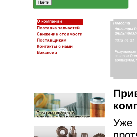
О компании
Новости
Поставка запчастей
фильтры D
фильтроэ
Снижение стоимости
Поставщикам
2018-01-31
Контакты с нами
Регулярные
Вакансии
газовых Dun
артикулов, 
При
ком
У
про