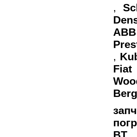
,
Sc
Den
ABB
Pres
,
Ku
Fiat
Woo
Ber
за
погр
BT