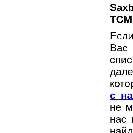
Sax
TCM
Есл
Вас
спис
дале
кото
с на
не м
нас 
найд