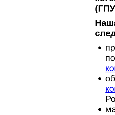
(ГПУ
Наш
сле
пр
п
к
о
к
Ро
м