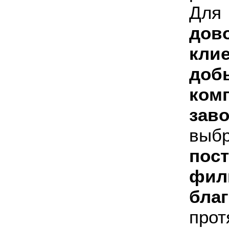
Для
дов
кл
доб
ком
зав
выб
пос
фил
бла
прот