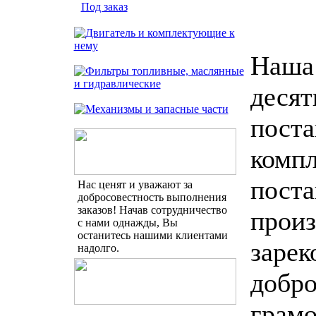
Под заказ
Наша 
десят
пост
комп
поста
Нас ценят и уважают за
добросовестность выполнения
заказов! Начав сотрудничество
произ
с нами однажды, Вы
останитесь нашими клиентами
зарек
надолго.
добро
грамо