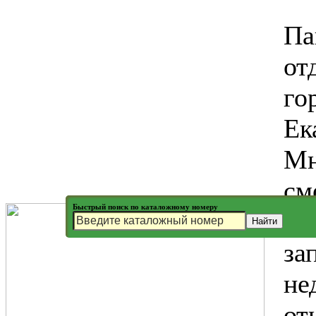
Па
от
го
Ек
Мн
см
Быстрый поиск по каталожному номеру
по
за
не
от