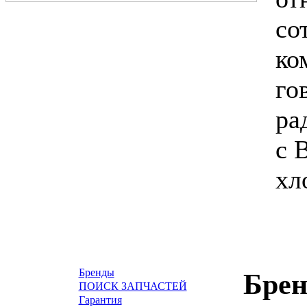
со
ко
го
ра
с 
хл
Бренды
Бре
ПОИСК ЗАПЧАСТЕЙ
Гарантия