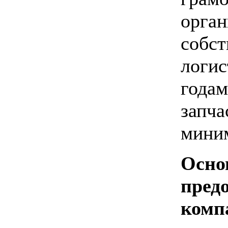
орган
собст
логис
годам
запча
мини
Осно
пред
комп