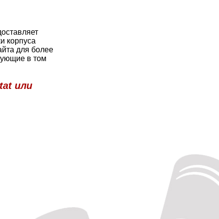
доставляет
ки корпуса
йта для более
тующие в том
tat или