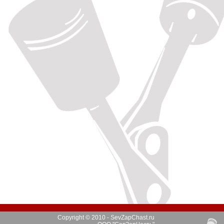
Copyright © 2010 - SevZapChast.ru