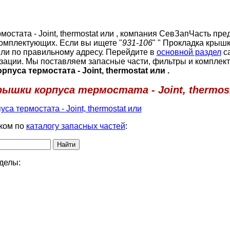
мостата - Joint, thermostat или , компания СевЗапЧасть пре
омплектующих. Если вы ищете "
931-106
" " Прокладка крыш
зашли по правильному адресу. Перейдите в
основной раздел
са
ации. Мы поставляем запасные части, фильтры и комплек
пуса термостата - Joint, thermostat или .
рышки корпуса термостата - Joint, thermos
са термостата - Joint, thermostat или
ком по
каталогу запасных частей
:
делы: