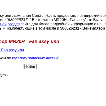
sy или , компания СевЗапЧасть предоставляет широкий вы
ете "
580026231
" " Вентилятор МR20Н - Fan assy", то Вы за
ной раздел
сайта для более подробной информации о наше
ы и комплектующие в том числе и
580026231 - Вентилятор
ор МR20Н - Fan assy или
 Fan assy или
ком по
каталогу запасных частей
:
делы: