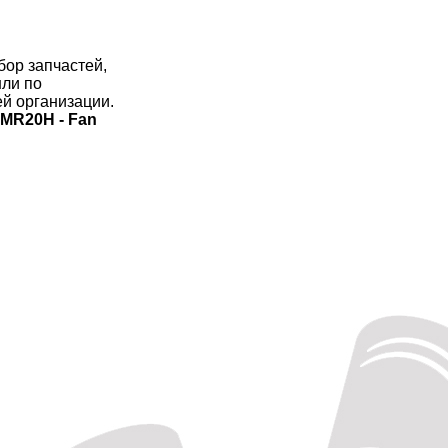
бор запчастей,
шли по
й организации.
 МR20Н - Fan