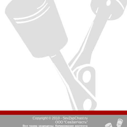
Copyright © 2010 - SevZapChast.ru
ООО "СевЗапЧасть"
Все права защищены. Копирование контента