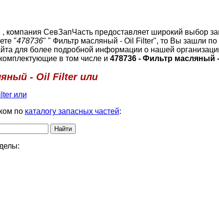
или , компания СевЗапЧасть предоставляет широкий выбор за
ете "
478736
" " Фильтр масляный - Oil Filter", то Вы зашли 
йта для более подробной информации о нашей организаци
 комплектующие в том числе и
478736 - Фильтр масляный - O
ный - Oil Filter или
lter или
ком по
каталогу запасных частей
:
делы: