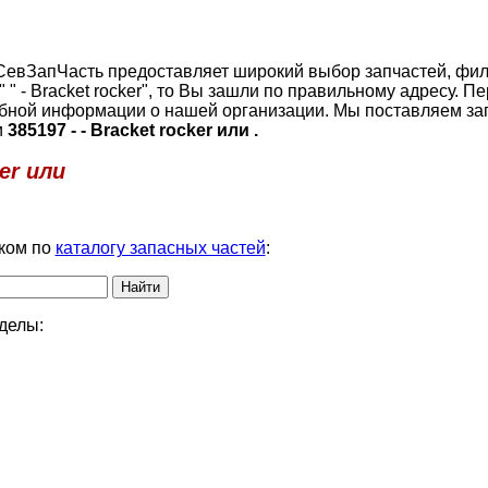
ия СевЗапЧасть предоставляет широкий выбор запчастей, фил
" " - Bracket rocker", то Вы зашли по правильному адресу. П
бной информации о нашей организации. Мы поставляем за
и
385197 - - Bracket rocker или .
er или
ком по
каталогу запасных частей
:
делы: