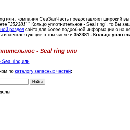
ring или , компания СевЗапЧасть предоставляет широкий вы
ете "
352381
" " Кольцо уплотнительное - Seal ring", то Вы за
ной раздел
сайта для более подробной информации о наше
ы и комплектующие в том числе и
352381 - Кольцо уплотн
нительное - Seal ring или
 Seal ring или
ком по
каталогу запасных частей
:
делы: