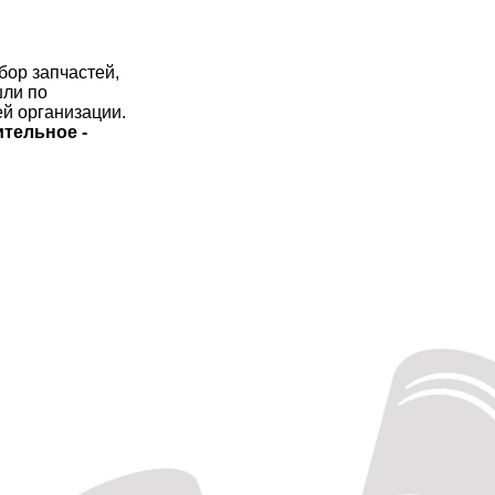
бор запчастей,
шли по
й организации.
ительное -