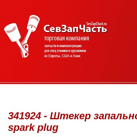
341924 - Штекер запально
spark plug