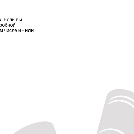
. Если вы
дробной
м числе и
- или