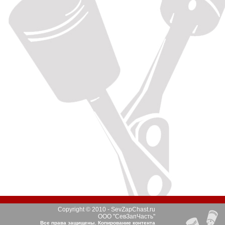
Copyright © 2010 - SevZapChast.ru
ООО "СевЗапЧасть"
Все права защищены. Копирование контента