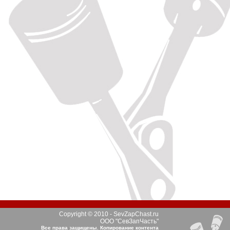
Copyright © 2010 - SevZapChast.ru
ООО "СевЗапЧасть"
Все права защищены. Копирование контента