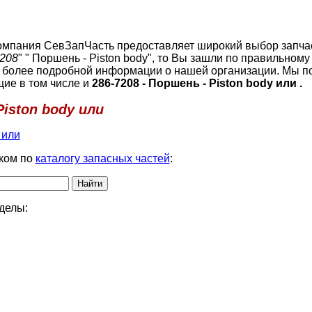
, компания СевЗапЧасть предоставляет широкий выбор запча
208
" " Поршень - Piston body", то Вы зашли по правильному
 более подробной информации о нашей организации. Мы п
щие в том числе и
286-7208 - Поршень - Piston body или .
Piston body или
 или
ком по
каталогу запасных частей
:
делы: