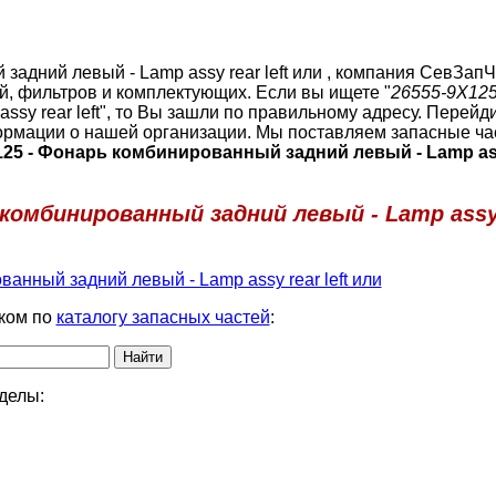
задний левый - Lamp assy rear left или , компания СевЗапЧ
, фильтров и комплектующих. Если вы ищете "
26555-9X12
sy rear left", то Вы зашли по правильному адресу. Перейд
рмации о нашей организации. Мы поставляем запасные ча
125 - Фонарь комбинированный задний левый - Lamp assy
комбинированный задний левый - Lamp assy r
анный задний левый - Lamp assy rear left или
ком по
каталогу запасных частей
:
делы: