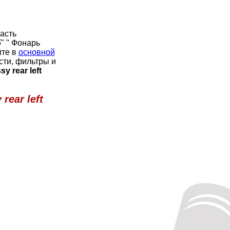
асть
5
" " Фонарь
ите в
основной
сти, фильтры и
 rear left
ear left