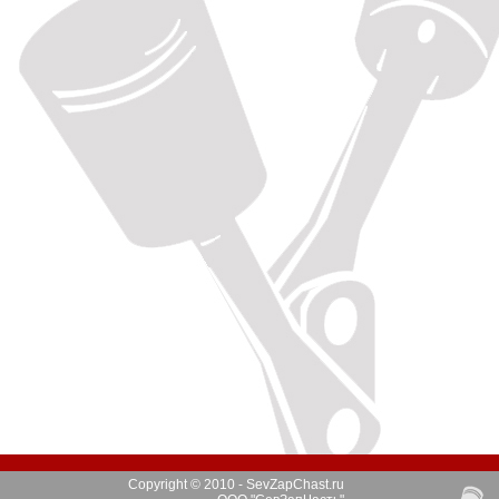
Copyright © 2010 - SevZapChast.ru