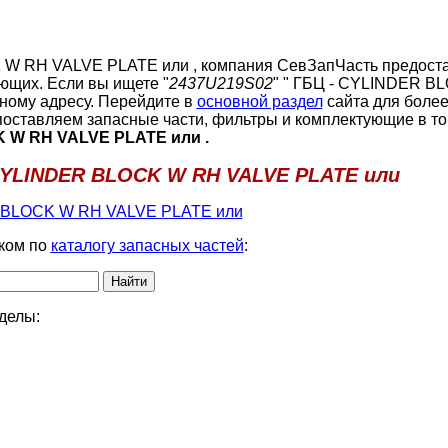
W RH VALVE PLATE или , компания СевЗапЧасть предост
ющих. Если вы ищете "
2437U219S02
" " ГБЦ - CYLINDER B
ному адресу. Перейдите в
основной раздел
сайта для боле
оставляем запасные части, фильтры и комплектующие в то
K W RH VALVE PLATE или .
 CYLINDER BLOCK W RH VALVE PLATE или
R BLOCK W RH VALVE PLATE или
ком по
каталогу запасных частей
:
делы: