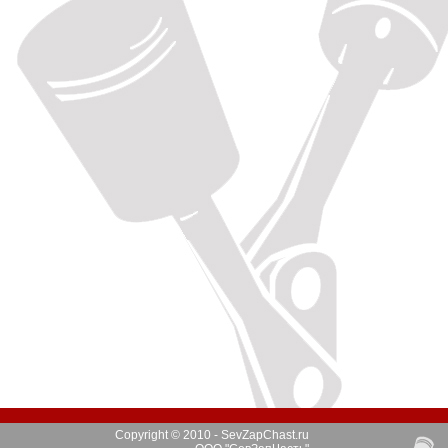
Copyright © 2010 - SevZapChast.ru