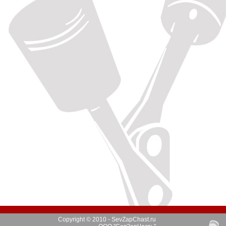
Copyright © 2010 - SevZapChast.ru