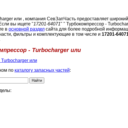
charger или , компания СевЗапЧасть предоставляет широки
Если вы ищете "
17201-64071
" " Турбокомпрессор - Turbochar
те в
основной раздел
сайта для более подробной информац
части, фильтры и комплектующие в том числе и
17201-64071
.
мпрессор - Turbocharger или
 Turbocharger или
ком по
каталогу запасных частей
:
делы: