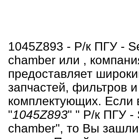
1045Z893 - Р/к ПГУ - Se
chamber или , компан
предоставляет широки
запчастей, фильтров и
комплектующих. Если 
"
1045Z893
" " Р/к ПГУ -
chamber", то Вы зашл