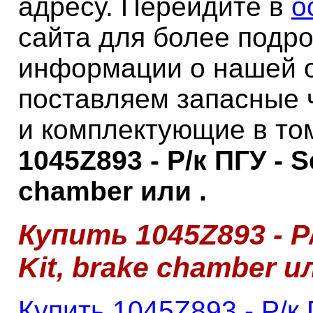
адресу. Перейдите в
о
сайта для более подр
информации о нашей 
поставляем запасные 
и комплектующие в то
1045Z893 - Р/к ПГУ - S
chamber или .
Купить 1045Z893 - Р/
Kit, brake chamber и
Купить 1045Z893 - Р/к П