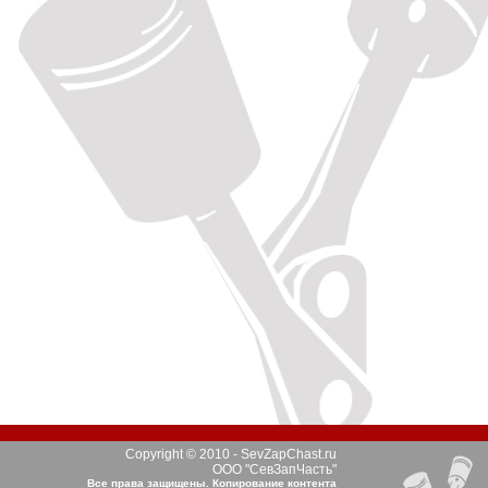
Copyright © 2010 - SevZapChast.ru
ООО "СевЗапЧасть"
Все права защищены. Копирование контента