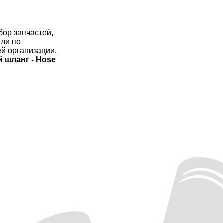
бор запчастей,
шли по
й организации.
й шланг - Hose