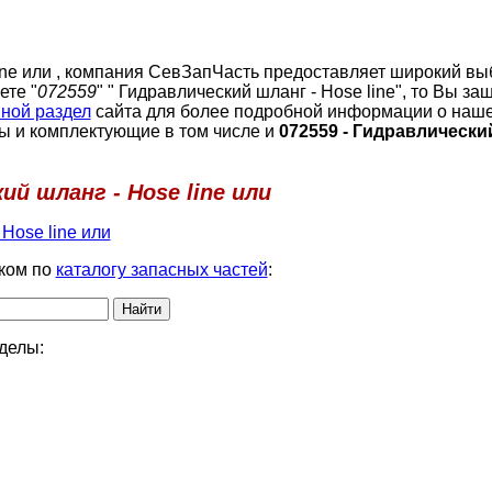
line или , компания СевЗапЧасть предоставляет широкий вы
ете "
072559
" " Гидравлический шланг - Hose line", то Вы за
ной раздел
сайта для более подробной информации о наше
ы и комплектующие в том числе и
072559 - Гидравлически
ий шланг - Hose line или
Hose line или
ком по
каталогу запасных частей
:
делы: