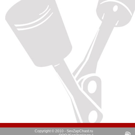
Copyright © 2010 - SevZapChast.ru