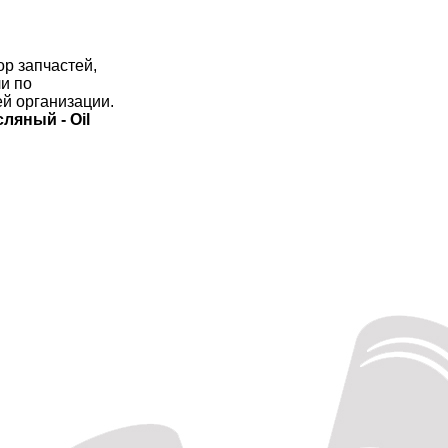
ор запчастей,
ли по
й организации.
ляный - Oil