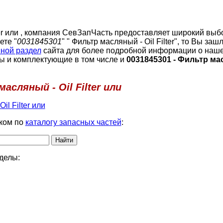
ter или , компания СевЗапЧасть предоставляет широкий выб
ете "
0031845301
" " Фильтр масляный - Oil Filter", то Вы заш
ной раздел
сайта для более подробной информации о наше
ы и комплектующие в том числе и
0031845301 - Фильтр мас
асляный - Oil Filter или
l Filter или
ком по
каталогу запасных частей
:
делы: