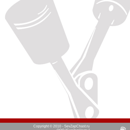
Copyright © 2010 - SevZapChast.ru